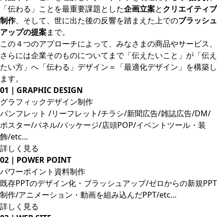
「伝わる」ことを最重要課題とした
企画立案
と
クリエイティブ
制作
、そして、世に出た後の反響を踏まえた上での
ブラッシュ
アップの提案
まで。
この４つのアプローチによって、みなさまの商品やサービス、
さらには企業そのものについてまで「伝えたいこと」が「伝え
たい方」へ「伝わる」デザイン＝「最適化デザイン」を構築し
ます。
01｜GRAPHIC DESIGN
グラフィックデザイン制作
パンフレット /リーフレット/チラシ/新聞広告/雑誌広告/DM/
ポスター/パネル/パッケージ/店頭POP/イベントツール・装
飾/etc…
詳しく見る
02｜POWER POINT
パワーポイント資料制作
既存PPTのデザイン化・ブラッシュアップ/ゼロからの新規PPT
制作/アニメーション・動画を組み込んだPPT/etc…
詳しく見る