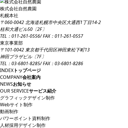
株式会社自然農園
札幌本社
〒060-0042 北海道札幌市中央区大通西1丁目14-2
桂和大通ビル50〔2F〕
TEL：011-261-0556
/ FAX：011-261-0557
東京事業部
〒101-0042 東京都千代田区神田東松下町13
神田プラザビル〔7F〕
TEL：03-6801-8285
/ FAX：03-6801-8286
INDEX
トップページ
COMPANY
会社案内
NEWS
お知らせ
OUR SERVICE
サービス紹介
グラフィックデザイン制作
Webサイト制作
動画制作
パワーポイント資料制作
人材採用デザイン制作